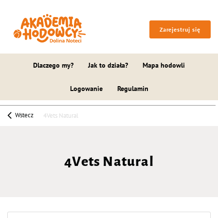
Zarejestruj się
Dlaczego my?
Jak to działa?
Mapa hodowli
Logowanie
Regulamin
Wstecz
4Vets Natural
4Vets Natural