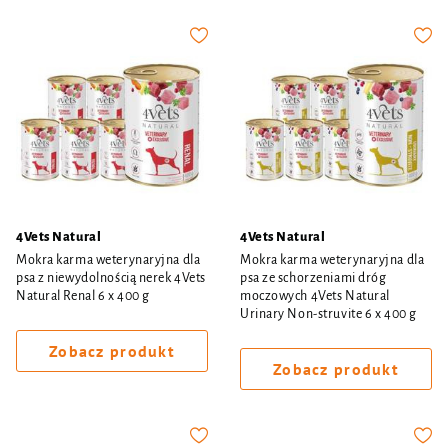
4Vets Natural
4Vets Natural
Mokra karma weterynaryjna dla
Mokra karma weterynaryjna dla
psa z niewydolnością nerek 4Vets
psa ze schorzeniami dróg
Natural Renal 6 x 400 g
moczowych 4Vets Natural
Urinary Non-struvite 6 x 400 g
Zobacz produkt
Zobacz produkt