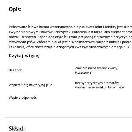
Opis:
Pełnowartościowa karma weterynaryjna dla psa 4vets Joint Mobility jest ski
zwyrodnieniowymi stawów i chrząstek. Polecana jest także jako element prof
rodzaju schorzeń. Zapobiega otyłości, która jest jedną z głównych przyczyn
stawowym psów. Źródłem białka jest niskotłuszczowe mięso z indyka i podro
i z łososia, które dostarczają niezbędnych kwasów tłuszczowych omega 3 i 6. E
głównych chondroprotektyków, które działają przeciwbólowo, a także pom
Czytaj więcej
degeneracji stawów i chrząstek.
Zawiera nienasycone kwasy
Bez zbóż
tłuszczowe
Bez syntetycznych aromatów,
Wspiera florę bakteryjną jelit
wzmacniaczy smaku i barwników
Wspiera odporność
Skład: