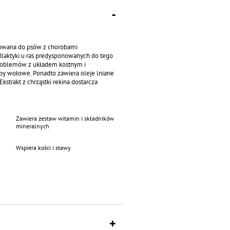
erowana do psów z chorobami
ilaktyki u ras predysponowanych do tego
 problemów z układem kostnym i
by wołowe. Ponadto zawiera oleje lniane
kstrakt z chrząstki rekina dostarcza
agają w odbudowie i zahamowaniu
Zawiera zestaw witamin i składników
mineralnych
Wspiera kości i stawy