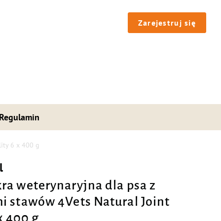
Zarejestruj się
Regulamin
ity 6 x 400 g
l
a weterynaryjna dla psa z
 stawów 4Vets Natural Joint
x 400 g