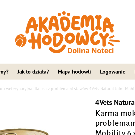
 my?
Jak to działa?
Mapa hodowli
Logowanie
a weterynaryjna dla psa z problemami stawów 4Vets Natural Joint Mobil
4Vets Natura
Karma mokr
problemami
Mobility 6 