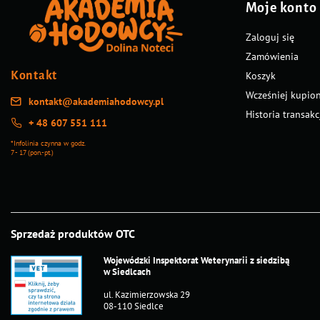
Moje konto
Zaloguj się
Zamówienia
Kontakt
Koszyk
Wcześniej kupio
kontakt@akademiahodowcy.pl
Historia transakc
+ 48 607 551 111
*Infolinia czynna w godz.
7 - 17 (pon.-pt.)
Sprzedaż produktów OTC
Wojewódzki Inspektorat Weterynarii z siedzibą
w Siedlcach
ul. Kazimierzowska 29
08-110 Siedlce