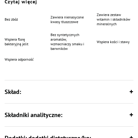
Czytaj więcej
oleje lniane i z łososia, które dostarczają niezbędnych kwasów tłuszczowych
omega 3 i 6. Ekstrakt z chrząstki rekina dostarcza głównych
chondroprotektyków, które działają przeciwbólowo, a także pomagają w
Zawiera zestaw
Zawiera nienasycone
odbudowie i zahamowaniu degeneracji stawów i chrząstek.
Bez zbóż
witamin i składników
kwasy tłuszczowe
mineralnych
Bez syntetycznych
Wspiera florę
aromatów,
Wspiera kości i stawy
bakteryjną jelit
wzmacniaczy smaku i
barwników
Wspiera odporność
Skład:
Składniki analityczne: