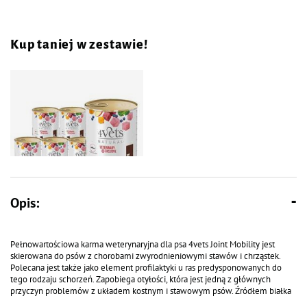
Kup taniej w zestawie!
Opis:
Karma mokra weterynaryjna dla
psa z problemami stawów 4Vets
Natural Joint Mobility 6 x 400 g
Pełnowartościowa karma weterynaryjna dla psa 4vets Joint Mobility jest
skierowana do psów z chorobami zwyrodnieniowymi stawów i chrząstek.
Polecana jest także jako element profilaktyki u ras predysponowanych do
tego rodzaju schorzeń. Zapobiega otyłości, która jest jedną z głównych
przyczyn problemów z układem kostnym i stawowym psów. Źródłem białka
jest niskotłuszczowe mięso z indyka i podroby wołowe. Ponadto zawiera