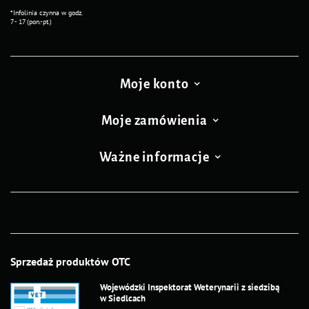
*Infolinia czynna w godz.
7 - 17 (pon.-pt.)
Moje konto
Moje zamówienia
Ważne informacje
Sprzedaż produktów OTC
Wojewódzki Inspektorat Weterynarii z siedzibą
w Siedlcach