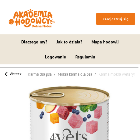
Zarejestruj się
Dlaczego my?
Jak to działa?
Mapa hodowli
Logowanie
Regulamin
Wstecz
Karma dla psa
Mokra karma dla psa
Karma mokra weterynaryj