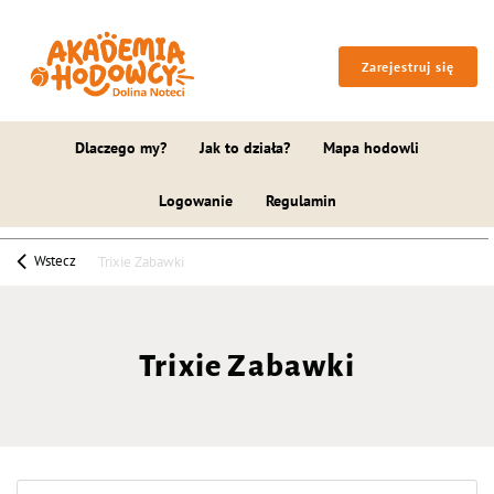
Zarejestruj się
Dlaczego my?
Jak to działa?
Mapa hodowli
Logowanie
Regulamin
Wstecz
Trixie Zabawki
Trixie Zabawki