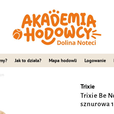
 my?
Jak to działa?
Mapa hodowli
Logowanie
 cm
Trixie
Trixie Be 
sznurowa 