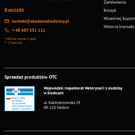
Średnica:
13 cm
Zamówienia
Kontakt
Koszyk
Wcześniej kupio
kontakt@akademiahodowcy.pl
Historia transakc
+ 48 607 551 111
*Infolinia czynna w godz.
7 - 17 (pon.-pt.)
Sprzedaż produktów OTC
Wojewódzki Inspektorat Weterynarii z siedzibą
w Siedlcach
ul. Kazimierzowska 29
08-110 Siedlce