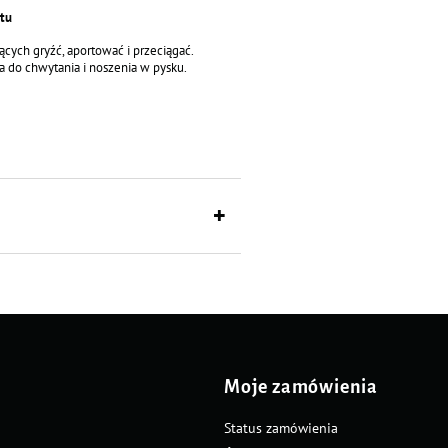
rtu
cych gryźć, aportować i przeciągać.
a do chwytania i noszenia w pysku.
ia i wspiera naturalną potrzebę żucia.
ólnych aktywności z opiekunem —
cia.
opiekunem.
Moje zamówienia
 i aktywnie spędzać czas z opiekunem. To
Status zamówienia