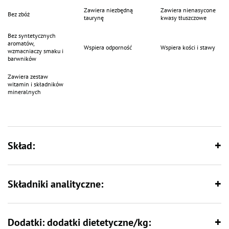
pochodzących m.in. z oleju z łososia i lnianego, wspiera procesy
Zawiera niezbędną
Zawiera nienasycone
metaboliczne i dba o kondycję skóry oraz sierści.
Bez zbóż
taurynę
kwasy tłuszczowe
Dodatek tauryny odpowiada na specyficzne potrzeby żywieniowe kotów, a
odpowiedni stosunek wapnia do fosforu wspiera prawidłowe
Bez syntetycznych
funkcjonowanie układu kostnego i mięśniowego. Dzięki precyzyjnej
aromatów,
recepturze i starannemu doborowi składników, karma jest lekkostrawna i
Wspiera odporność
Wspiera kości i stawy
wzmacniaczy smaku i
dobrze przyswajalna.
barwników
Zawiera zestaw
witamin i składników
mineralnych
Skład:
Składniki analityczne:
Dodatki: dodatki dietetyczne/kg: