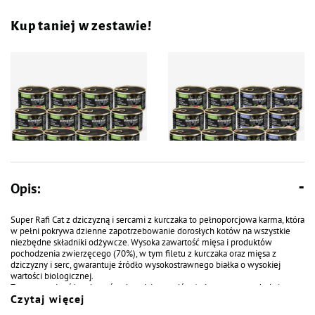
Kup taniej w zestawie!
Opis:
Karma mokra dla kotów Super
Karma mokra dla kotów Super
Rafi Cat z dziczyzną i sercami z
Rafi Cat mix smaków zestaw 12 x
Super Rafi Cat z dziczyzną i sercami z kurczaka to pełnoporcjowa karma, która
kurczaka zestaw 12 x 185 g
185 g
w pełni pokrywa dzienne zapotrzebowanie dorosłych kotów na wszystkie
niezbędne składniki odżywcze. Wysoka zawartość mięsa i produktów
pochodzenia zwierzęcego (70%), w tym filetu z kurczaka oraz mięsa z
dziczyzny i serc, gwarantuje źródło wysokostrawnego białka o wysokiej
wartości biologicznej.
Zastosowanie różnych typów tkanek i narządów (mięso, serca, podroby)
Czytaj więcej
umożliwia zróżnicowanie profilu odżywczego oraz zapewnia atrakcyjną dla
kota teksturę. Obecność kwasów tłuszczowych omega-3 i omega-6,