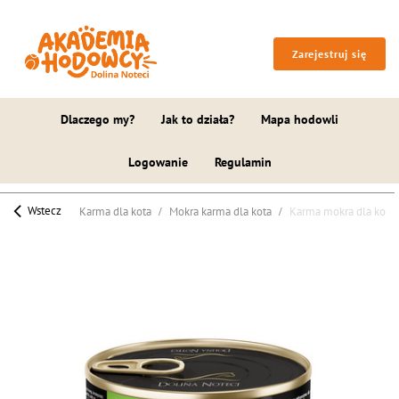
Zarejestruj się
Dlaczego my?
Jak to działa?
Mapa hodowli
Logowanie
Regulamin
Wstecz
Karma dla kota
Mokra karma dla kota
Karma mokra dla kotów 