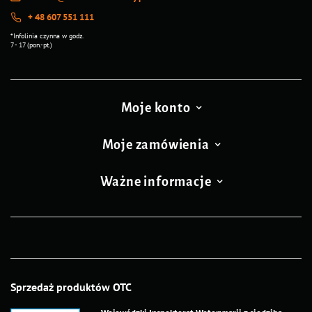
Dolina Noteci Premium
Dolina Noteci Premium
Mokra karma dla kota po
Mokra karma dla kota po
sterylizacji bogata w indyka
sterylizacji bogata w perliczkę
Dolina Noteci Premium 185 g
Dolina Noteci Premium zestaw
12 x 400 g
Zobacz produkt
Zobacz produkt
Dolina Noteci Premium
Dolina Noteci Premium
Mokra karma dla kota po
Mokra karma dla kota bogata w
sterylizacji bogata w indyka
indyka Dolina Noteci Premium
Dolina Noteci Premium zestaw
zestaw 12 x 400 g
12 x 400 g
Zobacz produkt
Zobacz produkt