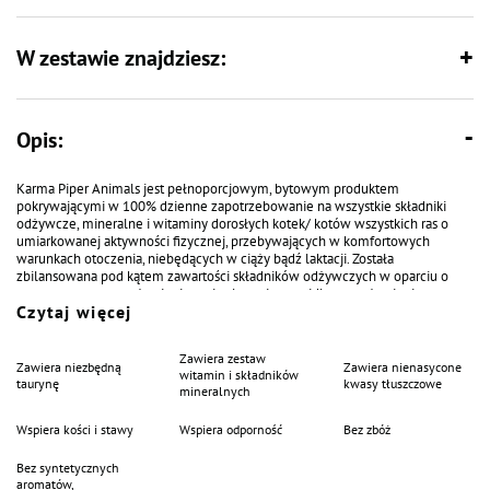
W zestawie znajdziesz:
Opis:
Karma Piper Animals jest pełnoporcjowym, bytowym produktem
pokrywającymi w 100% dzienne zapotrzebowanie na wszystkie składniki
odżywcze, mineralne i witaminy dorosłych kotek/ kotów wszystkich ras o
umiarkowanej aktywności fizycznej, przebywających w komfortowych
warunkach otoczenia, niebędących w ciąży bądź laktacji. Została
zbilansowana pod kątem zawartości składników odżywczych w oparciu o
nowoczesne normy żywieniowe i zalecenia prawidłowego żywienia.
Czytaj więcej
Zapewnia prawidłowe utrzymanie mineralizacji kości i zębów oraz
prawidłowy przebieg wszystkich procesów metabolicznych. Szczególnie
cenna jest obecność wysokiej zawartości kwasów EPA i DHA – kwasów
Zawiera zestaw
biorących udział w procesach ochronnych w stosunku do tkanki nerwowej i
Zawiera niezbędną
Zawiera nienasycone
witamin i składników
uczestniczącej w procesach rozrodczych - ich łączna zawartość w karmie
taurynę
kwasy tłuszczowe
mineralnych
wynosi 1% w całej puli kwasów tłuszczowych. Występujące kwasy
tłuszczowe z rodzin n-6, w istotny sposób wpływają na regulację procesów
Wspiera kości i stawy
Wspiera odporność
Bez zbóż
metabolicznych i łącznie z kwasami tłuszczowymi n-3 odgrywają istotną rolę
w hamowaniu procesów zapalnych.
Bez syntetycznych
aromatów,