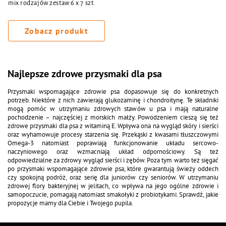
mix rodzajów zestaw 6 x 7 szt.
Zobacz produkt
Najlepsze zdrowe przysmaki dla psa
Przysmaki wspomagające zdrowie psa dopasowuje się do konkretnych
potrzeb. Niektóre z nich zawierają glukozaminę i chondroitynę. Te składniki
mogą pomóc w utrzymaniu zdrowych stawów u psa i mają naturalne
pochodzenie – najczęściej z morskich małży. Powodzeniem cieszą się też
zdrowe przysmaki dla psa z witaminą E. Wpływa ona na wygląd skóry i sierści
oraz wyhamowuje procesy starzenia się. Przekąski z kwasami tłuszczowymi
Omega-3 natomiast poprawiają funkcjonowanie układu sercowo-
naczyniowego oraz wzmacniają układ odpornościowy. Są też
odpowiedzialne za zdrowy wygląd sierści i zębów. Poza tym warto też sięgać
po przysmaki wspomagające zdrowie psa, które gwarantują świeży oddech
czy spokojną podróż, oraz serię dla juniorów czy seniorów. W utrzymaniu
zdrowej flory bakteryjnej w jelitach, co wpływa na jego ogólne zdrowie i
samopoczucie, pomagają natomiast smakołyki z probiotykami. Sprawdź, jakie
propozycje mamy dla Ciebie i Twojego pupila.