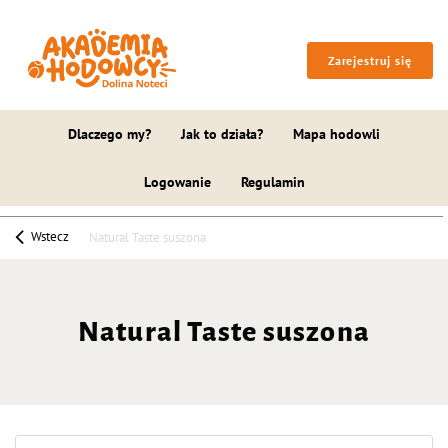
Zarejestruj się
Dlaczego my?
Jak to działa?
Mapa hodowli
Logowanie
Regulamin
Wstecz
Natural Taste suszona
Natural Taste suszona