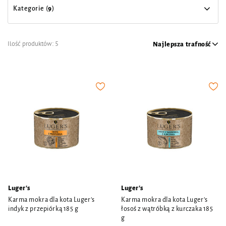
Kategorie (
9
)
Ilość produktów:
5
Najlepsza trafność
Luger's
Luger's
Karma mokra dla kota Luger’s
Karma mokra dla kota Luger’s
indyk z przepiórką 185 g
łosoś z wątróbką z kurczaka 185
g