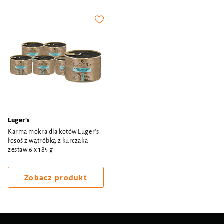
Luger's
Karma mokra dla kotów Luger’s
łosoś z wątróbką z kurczaka
zestaw 6 x 185 g
Zobacz produkt