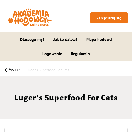
Zarejestruj się
Dlaczego my?
Jak to działa?
Mapa hodowli
Logowanie
Regulamin
Wstecz
Luger’s Superfood For Cats
Luger’s Superfood For Cats