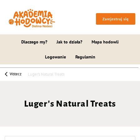
Zarejestruj się
Dlaczego my?
Jak to działa?
Mapa hodowli
Logowanie
Regulamin
Wstecz
Luger's Natural Treats
Luger's Natural Treats