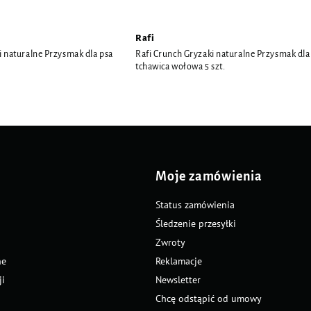
Rafi
i naturalne Przysmak dla psa
Rafi Crunch Gryzaki naturalne Przysmak dla
tchawica wołowa 5 szt.
Moje zamówienia
Status zamówienia
Śledzenie przesyłki
Zwroty
ne
Reklamacje
ji
Newsletter
Chcę odstąpić od umowy