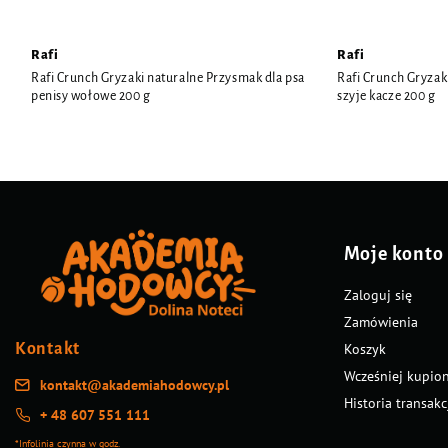
Rafi
Rafi
Rafi Crunch Gryzaki naturalne Przysmak dla psa
Rafi Crunch Gryzak
penisy wołowe 200 g
szyje kacze 200 g
Moje konto
Zaloguj się
Zamówienia
Kontakt
Koszyk
Wcześniej kupio
kontakt@akademiahodowcy.pl
Historia transakc
+ 48 607 551 111
*Infolinia czynna w godz.