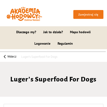
Zarejestruj się
Dlaczego my?
Jak to działa?
Mapa hodowli
Logowanie
Regulamin
Wstecz
Luger’s Superfood For Dogs
Luger’s Superfood For Dogs