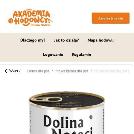
Zarejestruj się
Dlaczego my?
Jak to działa?
Mapa hodowli
Logowanie
Regulamin
Wstecz
Karma dla psa
Mokra karma dla psa
Mokra karma dla psa Do