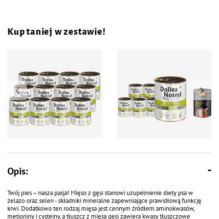
Kup taniej w zestawie!
Mokra karma dla psa Dolina
Mokra karma dla psa Dolina
Noteci Premium bogata w gęś z
Noteci Premium bogata w gęś z
Opis:
ziemniakami zestaw 12 x 800 g
ziemniakami zestaw 6 x 800 g +
gratis Piper Animals z sercami z
kurczaka i szpinakiem 400 g
Twój pies – nasza pasja! Mięso z gęsi stanowi uzupełnienie diety psa w
żelazo oraz selen - składniki mineralne zapewniające prawidłową funkcję
krwi. Dodatkowo ten rodzaj mięsa jest cennym źródłem aminokwasów,
metioniny i cysteiny, a tłuszcz z mięsa gęsi zawiera kwasy tłuszczowe