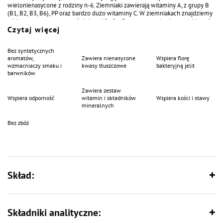
wielonienasycone z rodziny n-6. Ziemniaki zawierają witaminy A, z grupy B
(B1, B2, B3, B6), PP oraz bardzo dużo witaminy C. W ziemniakach znajdziemy
także potas, magnez, wapń, żelazo i fosfor. Poza tym zawierają sporo błonnika
Czytaj więcej
ułatwiającego trawienie. Obniżają poziom cholesterolu i poprawiają
przemianę materii. Podaruj swojemu psu dobrą kondycję!
Bez syntetycznych
aromatów,
Zawiera nienasycone
Wspiera florę
wzmacniaczy smaku i
kwasy tłuszczowe
bakteryjną jelit
barwników
Zawiera zestaw
Wspiera odporność
witamin i składników
Wspiera kości i stawy
mineralnych
Bez zbóż
Skład:
Składniki analityczne: