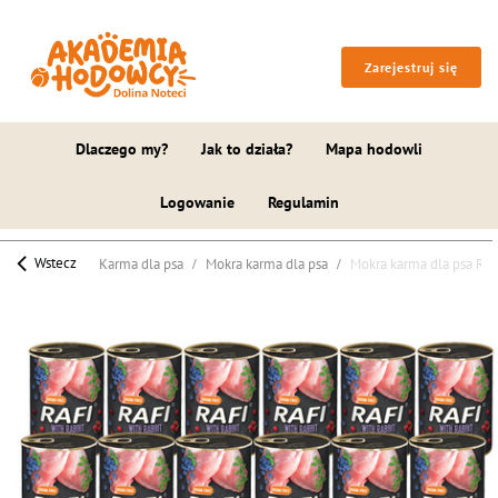
Zarejestruj się
Dlaczego my?
Jak to działa?
Mapa hodowli
Logowanie
Regulamin
Wstecz
Karma dla psa
Mokra karma dla psa
Mokra karma dla psa Rafi