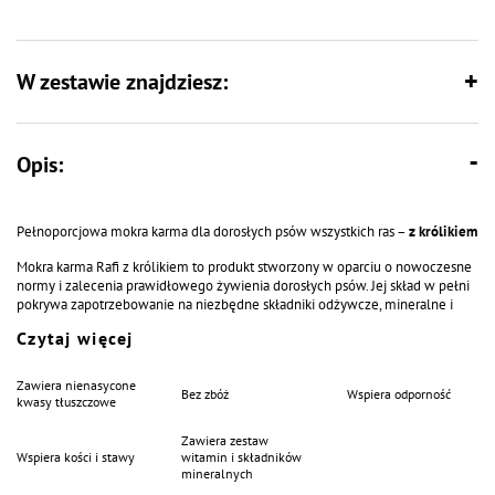
W zestawie znajdziesz:
Opis:
Pełnoporcjowa mokra karma dla dorosłych psów wszystkich ras –
z królikiem
Mokra karma Rafi z królikiem to produkt stworzony w oparciu o nowoczesne
normy i zalecenia prawidłowego żywienia dorosłych psów. Jej skład w pełni
pokrywa zapotrzebowanie na niezbędne składniki odżywcze, mineralne i
witaminy. Mięso i surowce pochodzące z królika, oprócz pełnowartościowego
Czytaj więcej
białka, są źródłem żelaza, selenu i cynku biorących udział w pobudzaniu
funkcji obronnych organizmu. Karma nie zawiera dodatków substancji
konserwujących ani barwników poprawiających smak i stymulujących apetyt.
Zawiera nienasycone
Bez zbóż
Wspiera odporność
To obecność w składzie borówki, żurawiny i tymianku naturalnie podnosi
kwasy tłuszczowe
atrakcyjność sensoryczną posiłku dla psa. Dodatek oleju lnianego bogatego
w kwasy tłuszczowe n-3 i n-6, witaminę E oraz substancje o właściwościach
Zawiera zestaw
przeciwzapalnych, dostarcza także cennych związków biologicznie czynnych
Wspiera kości i stawy
witamin i składników
– fitosteroli, które korzystnie wpływają na poprawę funkcjonowania
mineralnych
przewodu pokarmowego.