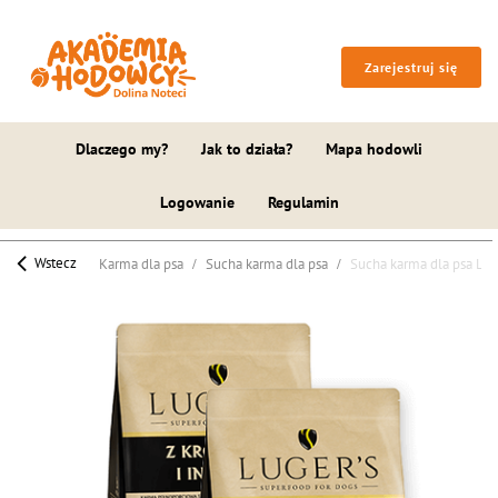
Zarejestruj się
Dlaczego my?
Jak to działa?
Mapa hodowli
Logowanie
Regulamin
Wstecz
Karma dla psa
Sucha karma dla psa
Sucha karma dla psa Luge