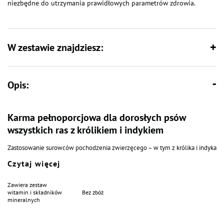
niezbędne do utrzymania prawidłowych parametrów zdrowia.
W zestawie znajdziesz:
Opis:
Karma pełnoporcjowa dla dorosłych psów
wszystkich ras z królikiem i indykiem
Zastosowanie surowców pochodzenia zwierzęcego – w tym z królika i indyka
– dostarcza zarówno wysokiej jakości pełnowartościowego białka
Czytaj więcej
charakteryzującego się obecnością aminokwasów egzogennych, jak i kwasów
tłuszczowych. Tłuszcz pochodzenia zwierzęcego, łącznie z olejem z łososia
oraz z siemienia lnianego, dostarcza niezbędnych kwasów tłuszczowych w
Zawiera zestaw
odpowiednich ilościach i proporcjach. Prawidłowy stosunek wapnia do
witamin i składników
Bez zbóż
fosforu zapewnia wydajne funkcjonowanie układu kostnego. Dodatki
mineralnych
wysłodków buraczanych, siemienia lnianego oraz ekstraktu z jukki Mojave
regulują prawidłową pracę przewodu pokarmowego. Suszona cykoria, jako