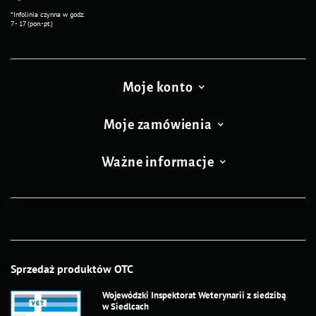
*Infolinia czynna w godz.
7 - 17 (pon.-pt.)
Moje konto
Moje zamówienia
Ważne informacje
Sprzedaż produktów OTC
Wojewódzki Inspektorat Weterynarii z siedzibą
w Siedlcach