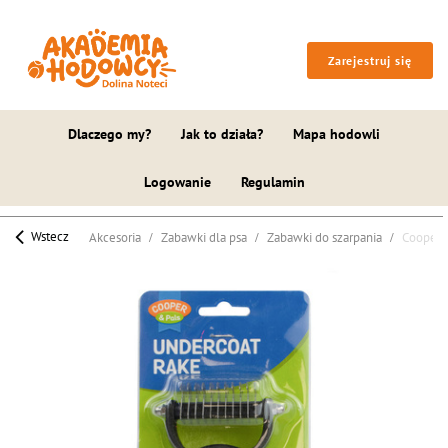
Zarejestruj się
Dlaczego my?
Jak to działa?
Mapa hodowli
Logowanie
Regulamin
Wstecz
Akcesoria
Zabawki dla psa
Zabawki do szarpania
Cooper &