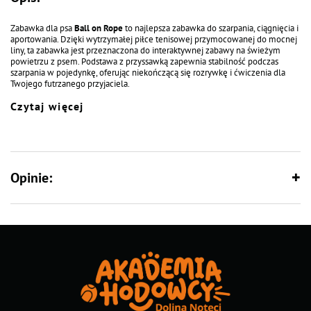
Zabawka dla psa
Ball on Rope
to najlepsza zabawka do szarpania, ciągnięcia i
aportowania. Dzięki wytrzymałej piłce tenisowej przymocowanej do mocnej
liny, ta zabawka jest przeznaczona do interaktywnej zabawy na świeżym
powietrzu z psem. Podstawa z przyssawką zapewnia stabilność podczas
szarpania w pojedynkę, oferując niekończącą się rozrywkę i ćwiczenia dla
Twojego futrzanego przyjaciela.
Czytaj więcej
Trwała konstrukcja: do długotrwałego użytkowania
Podstawa z przyssawką: Do zabawy w pojedynkę
Uniwersalna zabawka: idealna do przeciągania, aportowania i ciągnięcia
Wymiary: 43 x 9 x 9 cm
Waga: 175 g
Materiał: TPR + poliester
Opinie: