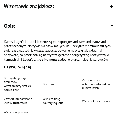
W zestawie znajdziesz:
Opis:
Karmy Luger's Little's Moments są pełnoporcjowymi karmami bytowymi
przeznaczonymi do żywienia psów małych ras. Specyfika metabolizmu tych
zwierząt uwzględnia wyższe zapotrzebowanie na wszystkie składniki
odżywcze, co przekłada się na wyższą gęstość energetyczną i odżywczą. W
karmach linii Luger's Little's Moments zadbano o urozmaicenie surowców –
mięsa i podrobów, dobierając ich wzajemne proporcje z zachowaniem
Czytaj więcej
wysokiej wartości odżywczej białka i tłuszczu. Minerały i witaminy również
uwzględniają specyfikę metaboliczną psów małych ras. Dodatek surowców
pochodzenia roślinnego dostarcza łatwostrawnych składników
Bez syntetycznych
Zawiera zestaw
energetycznych niezbędnych dla prawidłowej stymulacji przebiegu
aromatów,
Bez zbóż
witamin i składników
procesów metabolicznych. Nasiona babki płesznik, jako źródło włókna
wzmacniaczy smaku i
mineralnych
barwników
pokarmowego, wspomagają trawienie i regulację wypróżnień. Dobór
surowców oraz metoda produkcji są gwarancją wysokiej smakowitości karmy,
Zawiera nienasycone
Wspiera florę
co wpływa na prawidłowy wzrost i rozwój organizmu.
Wspiera kości i stawy
kwasy tłuszczowe
bakteryjną jelit
Karma Luger's Little's Moments z cielęciną, pomidorem i pietruszką to
pełnoporcjowy produkt przeznaczony do żywienia psów małych ras.
Wspiera odporność
Podstawę receptury stanowią: wołowina, wieprzowina, kurczak oraz cielęcina