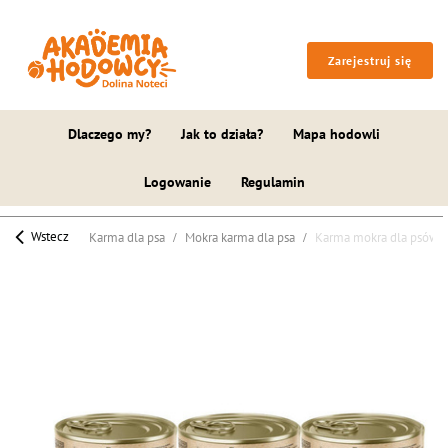
Zarejestruj się
Dlaczego my?
Jak to działa?
Mapa hodowli
Logowanie
Regulamin
Wstecz
Karma dla psa
Mokra karma dla psa
Karma mokra dla psów ma