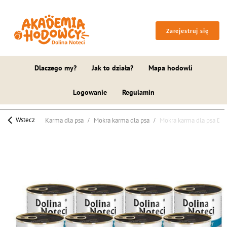
Zarejestruj się
Dlaczego my?
Jak to działa?
Mapa hodowli
Logowanie
Regulamin
Wstecz
Karma dla psa
Mokra karma dla psa
Mokra karma dla psa Dol