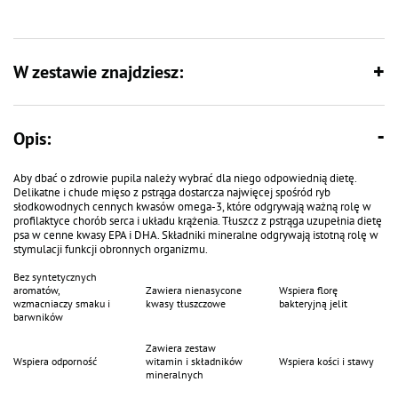
W zestawie znajdziesz:
Opis:
Aby dbać o zdrowie pupila należy wybrać dla niego odpowiednią dietę.
Delikatne i chude mięso z pstrąga dostarcza najwięcej spośród ryb
słodkowodnych cennych kwasów omega-3, które odgrywają ważną rolę w
profilaktyce chorób serca i układu krążenia. Tłuszcz z pstrąga uzupełnia dietę
psa w cenne kwasy EPA i DHA. Składniki mineralne odgrywają istotną rolę w
stymulacji funkcji obronnych organizmu.
Bez syntetycznych
aromatów,
Zawiera nienasycone
Wspiera florę
wzmacniaczy smaku i
kwasy tłuszczowe
bakteryjną jelit
barwników
Zawiera zestaw
Wspiera odporność
witamin i składników
Wspiera kości i stawy
mineralnych