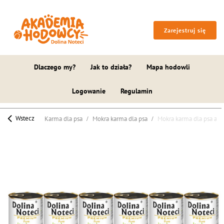
Zarejestruj się
Dlaczego my?
Jak to działa?
Mapa hodowli
Logowanie
Regulamin
Wstecz
Karma dla psa
Mokra karma dla psa
Mokra karma dla psa ale