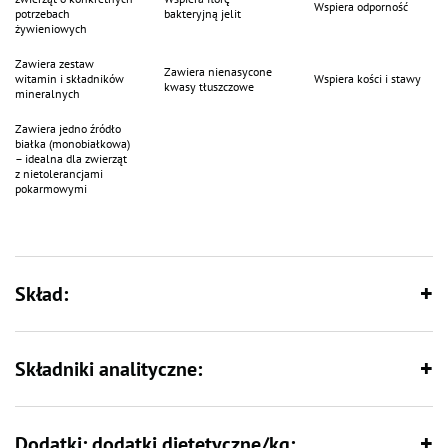
Wspiera odporność
potrzebach
bakteryjną jelit
żywieniowych
Zawiera zestaw
Zawiera nienasycone
witamin i składników
Wspiera kości i stawy
kwasy tłuszczowe
mineralnych
Zawiera jedno źródło
białka (monobiałkowa)
– idealna dla zwierząt
z nietolerancjami
pokarmowymi
Skład:
Składniki analityczne:
Dodatki: dodatki dietetyczne/kg: