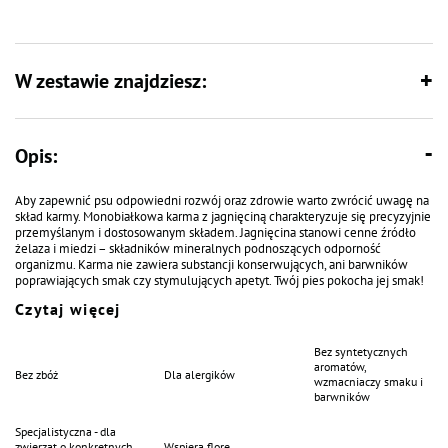
W zestawie znajdziesz:
Opis:
Aby zapewnić psu odpowiedni rozwój oraz zdrowie warto zwrócić uwagę na
skład karmy. Monobiałkowa karma z jagnięciną charakteryzuje się precyzyjnie
przemyślanym i dostosowanym składem. Jagnięcina stanowi cenne źródło
żelaza i miedzi – składników mineralnych podnoszących odporność
organizmu. Karma nie zawiera substancji konserwujących, ani barwników
poprawiających smak czy stymulujących apetyt. Twój pies pokocha jej smak!
Czytaj więcej
Bez syntetycznych
aromatów,
Bez zbóż
Dla alergików
wzmacniaczy smaku i
barwników
Specjalistyczna - dla
zwierząt o konkretnych
Wspiera florę