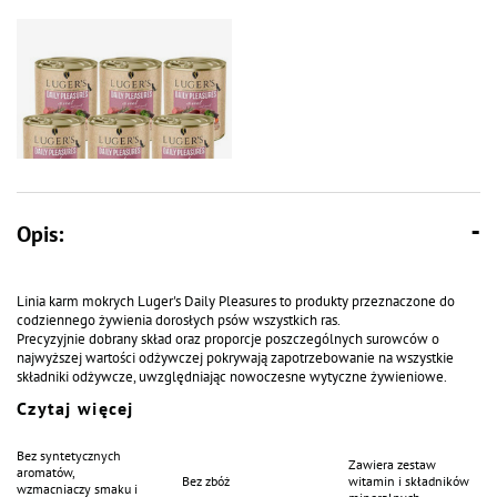
Opis:
Karma mokra dla psa Luger's
Daily Pleasures z cielęciną i
marchewką zestaw 6 x 800 g
Linia karm mokrych Luger's Daily Pleasures to produkty przeznaczone do
codziennego żywienia dorosłych psów wszystkich ras.
Precyzyjnie dobrany skład oraz proporcje poszczególnych surowców o
najwyższej wartości odżywczej pokrywają zapotrzebowanie na wszystkie
składniki odżywcze, uwzględniając nowoczesne wytyczne żywieniowe.
Podstawę receptury karm stanowią wysokiej jakości mięso i podroby. Dzięki
Czytaj więcej
temu dorosły pies ma zapewnioną odpowiednią ilość pełnowartościowego
białka bogatego we wszystkie aminokwasy egzogenne, tłuszczu, a wraz z
nim kwasów tłuszczowych, zarówno nasyconych, jak i wielonienasyconych
Bez syntetycznych
Zawiera zestaw
oraz większość składników witaminowych i mineralnych. Dodatek warzyw
aromatów,
Bez zbóż
witamin i składników
dostarcza niezbędnej ilości węglowodanów, które gwarantują prawidłowy
wzmacniaczy smaku i