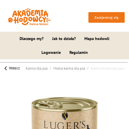
Zarejestruj się
Dlaczego my?
Jak to działa?
Mapa hodowli
Logowanie
Regulamin
Wstecz
Karma dla psa
Mokra karma dla psa
Karma mokra dla psa Lug