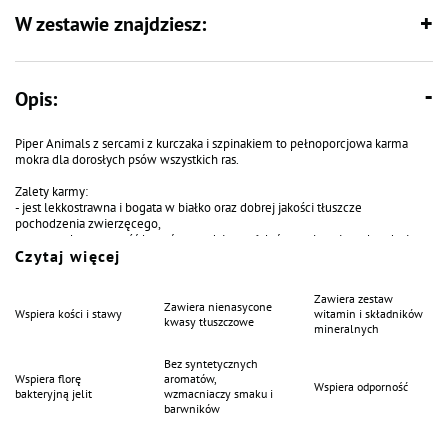
W zestawie znajdziesz:
Opis:
Piper Animals z sercami z kurczaka i szpinakiem to pełnoporcjowa karma
mokra dla dorosłych psów wszystkich ras.
Zalety karmy:
- jest lekkostrawna i bogata w białko oraz dobrej jakości tłuszcze
pochodzenia zwierzęcego,
- ma wysoką zawartość kwasów z rodziny n-6, które wpływają na kondycję
Czytaj więcej
skóry i poprawiają wygląd sierści,
- dostarcza fenyloalaniny i leucyny, dzięki uwzględnionym w składzie sercom
drobiowym,
Zawiera zestaw
- stanowi źródło cynku i selenu, które odgrywają istotną rolę we
Zawiera nienasycone
Wspiera kości i stawy
witamin i składników
wzmacnianiu odporności organizmu,
kwasy tłuszczowe
mineralnych
- zawarty w niej szpinak zawiera żelazo zapewniające właściwą gospodarkę
układu krwionośnego oraz reguluje perystaltykę jelit dzięki zawartości
Bez syntetycznych
błonnika,
Wspiera florę
aromatów,
- zaspokaja zapotrzebowanie psa na witaminy i składniki mineralne,
Wspiera odporność
bakteryjną jelit
wzmacniaczy smaku i
- nie zawiera syntetycznych aromatów, wzmacniaczy smaku ani barwników,
barwników
- jest opracowana według nowoczesnych zaleceń żywieniowych dla
zwierząt.