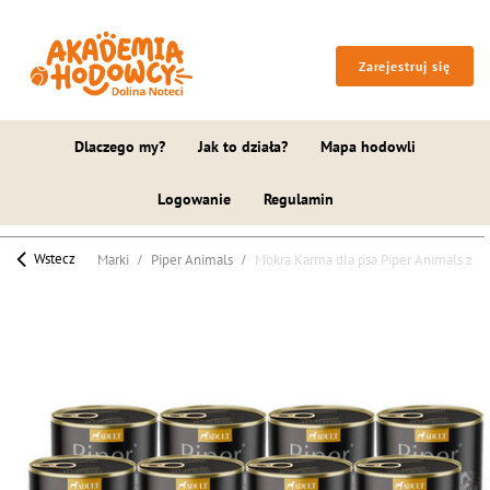
Zarejestruj się
Dlaczego my?
Jak to działa?
Mapa hodowli
Logowanie
Regulamin
Wstecz
Marki
Piper Animals
Mokra Karma dla psa Piper Animals z se