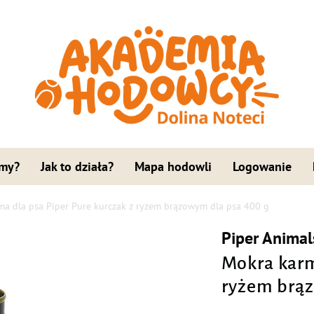
 my?
Jak to działa?
Mapa hodowli
Logowanie
ma dla psa Piper Pure kurczak z ryżem brązowym dla psa 400 g
Piper Animal
Mokra karm
ryżem brąz