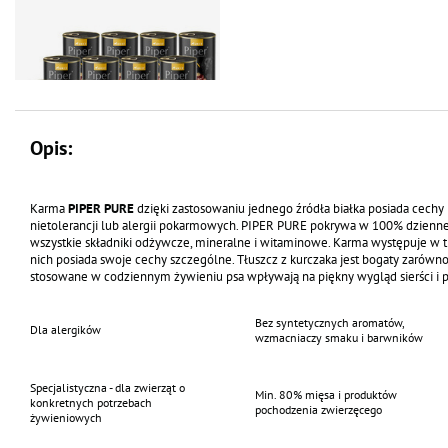
Opis:
Mokra karma dla psa Piper Pure
Karma
PIPER PURE
dzięki zastosowaniu jednego źródła białka posiada cechy
kurczak z ryżem brązowym zestaw
nietolerancji lub alergii pokarmowych. PIPER PURE pokrywa w 100% dzienn
12 x 400 g
wszystkie składniki odżywcze, mineralne i witaminowe. Karma występuje w 
nich posiada swoje cechy szczególne. Tłuszcz z kurczaka jest bogaty zarówno
stosowane w codziennym żywieniu psa wpływają na piękny wygląd sierści i p
Bez syntetycznych aromatów,
Dla alergików
wzmacniaczy smaku i barwników
Specjalistyczna - dla zwierząt o
Min. 80% mięsa i produktów
konkretnych potrzebach
pochodzenia zwierzęcego
żywieniowych