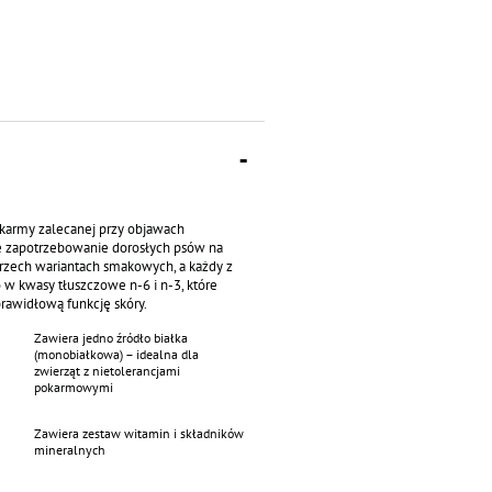
 karmy zalecanej przy objawach
e zapotrzebowanie dorosłych psów na
trzech wariantach smakowych, a każdy z
 w kwasy tłuszczowe n-6 i n-3, które
rawidłową funkcję skóry.
Zawiera jedno źródło białka
(monobiałkowa) – idealna dla
zwierząt z nietolerancjami
pokarmowymi
Zawiera zestaw witamin i składników
mineralnych