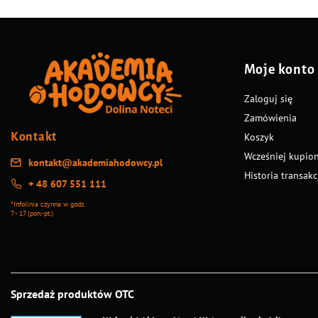
Moje konto
Zaloguj się
Zamówienia
Kontakt
Koszyk
Wcześniej kupio
kontakt@akademiahodowcy.pl
Historia transakc
+ 48 607 551 111
*Infolinia czynna w godz.
7 - 17 (pon.-pt.)
Sprzedaż produktów OTC