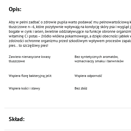
Opis:
Aby w pełni zadbać o zdrowie pupila warto podawać mu pełnowartościową ka
tłuszczowe n–6, które pozytywnie wpływają na kondycję skóry psa i wygląd j
bogate w cynk i selen, świetnie oddziaływujące na funkcje obronne organiz
witaminę C i potas – źródło włókna pokarmowego, a dzięki obecności jabłek 
zdolności ochronne organizmu przed szkodliwym wpływem procesów zapalnyc
pies… to szczęśliwy pies!
Zawiera nienasycone kwasy
Bez syntetycznych aromatów,
tłuszczowe
wzmacniaczy smaku i barwników
Wspiera florę bakteryjną jelit
Wspiera odporność
Wspiera kości i stawy
Bez zbóż
Skład: