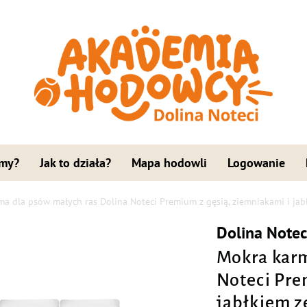
 my?
Jak to działa?
Mapa hodowli
Logowanie
a dla psów małych ras Dolina Noteci Premium z gęsią, ziemniakami i jab
Dolina Note
Mokra karm
Noteci Pre
jabłkiem z