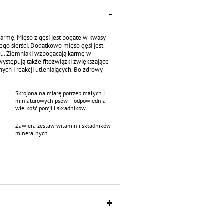
rmę. Mięso z gęsi jest bogate w kwasy
ego sierści. Dodatkowo mięso gęsi jest
mu. Ziemniaki wzbogacają karmę w
występują także fitozwiązki zwiększające
h i reakcji utleniających. Bo zdrowy
Skrojona na miarę potrzeb małych i
miniaturowych psów – odpowiednia
wielkość porcji i składników
Zawiera zestaw witamin i składników
mineralnych