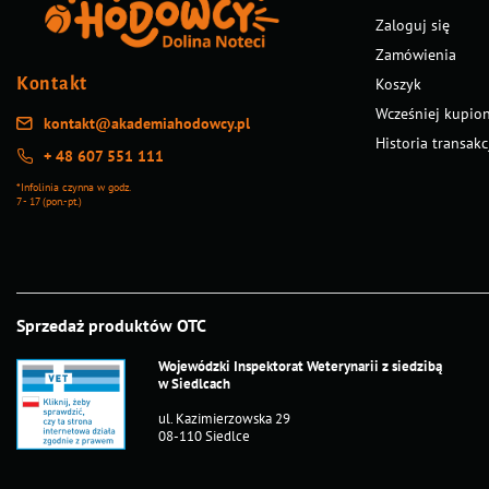
Zaloguj się
Zamówienia
Kontakt
Koszyk
Wcześniej kupio
kontakt@akademiahodowcy.pl
Historia transakc
+ 48 607 551 111
*Infolinia czynna w godz.
7 - 17 (pon.-pt.)
Sprzedaż produktów OTC
Wojewódzki Inspektorat Weterynarii z siedzibą
w Siedlcach
ul. Kazimierzowska 29
08-110 Siedlce