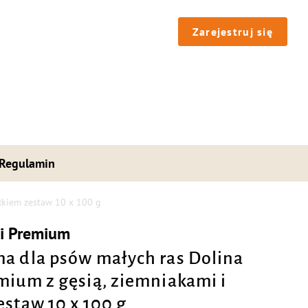
Zarejestruj się
Regulamin
łkiem zestaw 10 x 100 g
ci Premium
a dla psów małych ras Dolina
mium z gęsią, ziemniakami i
estaw 10 x 100 g