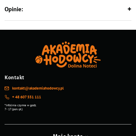
Opinie:
Kontakt
kontakt@akademiahodowcy.pl
+ 48 607 551 111
*Infolinia czynna w godz.
7 - 17 (pon.-pt.)