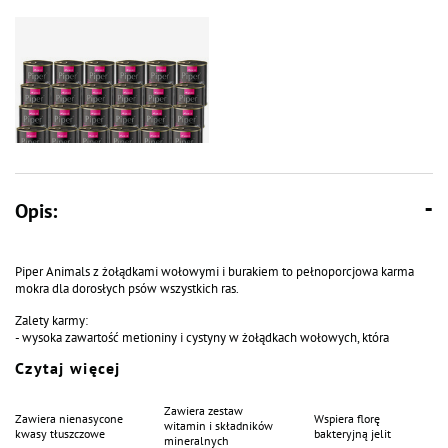
Opis:
Mokra Karma dla psa Piper
Animals z żołądkami wołowymi i
burakiem zestaw 24 x 400 g
Piper Animals z żołądkami wołowymi i burakiem to pełnoporcjowa karma
mokra dla dorosłych psów wszystkich ras.
Zalety karmy:
- wysoka zawartość metioniny i cystyny w żołądkach wołowych, która
zmniejsza konieczność uzupełniania tych aminokwasów poprzez dodatek
Czytaj więcej
produktów zbożowych,
- karma stanowi źródło selenu, żelaza oraz miedzi – składników mineralnych
odgrywających istotną rolę w pobudzaniu funkcji obronnych organizmu,
Zawiera zestaw
Zawiera nienasycone
Wspiera florę
- zawiera nienasycone kwasy tłuszczowe,
witamin i składników
kwasy tłuszczowe
bakteryjną jelit
- zawiera zestaw witamin D3, E i składników mineralnych takich jak wapń,
mineralnych