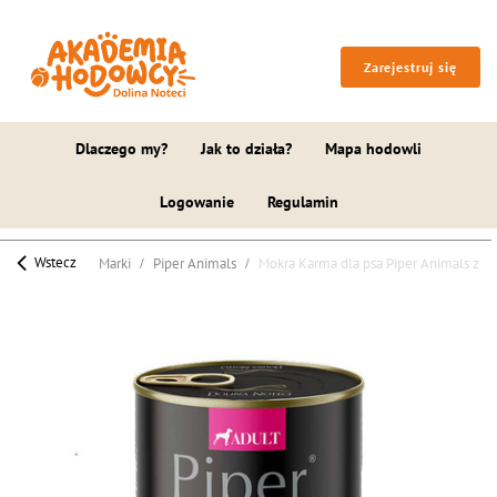
Zarejestruj się
Dlaczego my?
Jak to działa?
Mapa hodowli
Logowanie
Regulamin
Wstecz
Marki
Piper Animals
Mokra Karma dla psa Piper Animals z 