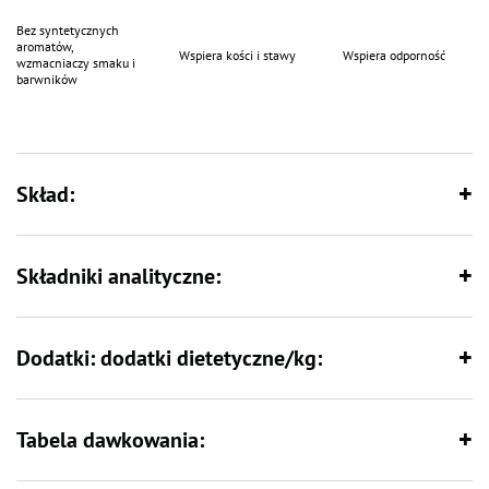
fosfor, cynk miedź, jod, mangan,
- jest opracowana wg nowoczesnych zaleceń żywieniowych dla zwierząt,
Bez syntetycznych
- nie zawiera syntetycznych aromatów, wzmacniaczy smaku ani barwników,
aromatów,
Wspiera kości i stawy
Wspiera odporność
wzmacniaczy smaku i
- wchodzący w skład karmy burak jest źródłem antyoksydantów, witamin i
barwników
minerałów i reguluje perystaltykę jelit dzięki zawartości błonnika.
Skład:
Składniki analityczne:
Dodatki: dodatki dietetyczne/kg:
Tabela dawkowania: