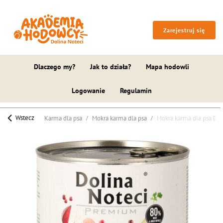
Zarejestruj się
Dlaczego my?
Jak to działa?
Mapa hodowli
Logowanie
Regulamin
Wstecz
Karma dla psa
Mokra karma dla psa
Mokra karma dla psa Do