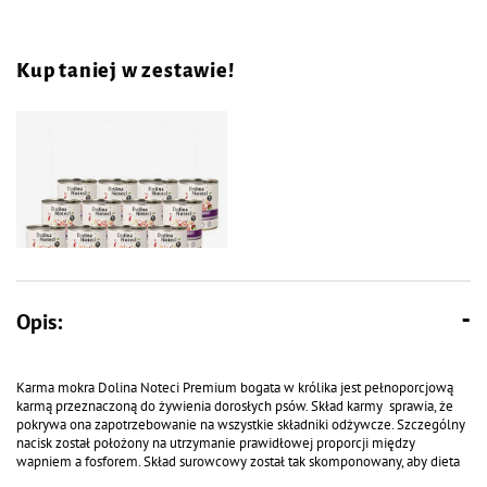
Kup taniej w zestawie!
Opis:
Mokra karma dla psa Dolina
Noteci Premium bogata w królika
zestaw 12 x 800 g EDYCJA
Karma mokra Dolina Noteci Premium bogata w królika jest pełnoporcjową
LIMITOWANA
karmą przeznaczoną do żywienia dorosłych psów. Skład karmy sprawia, że
pokrywa ona zapotrzebowanie na wszystkie składniki odżywcze. Szczególny
nacisk został położony na utrzymanie prawidłowej proporcji między
wapniem a fosforem. Skład surowcowy został tak skomponowany, aby dieta
zawierała fosfor tylko w formie organicznej, która naturalnie występuje w