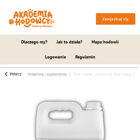
Zarejestruj się
Dlaczego my?
Jak to działa?
Mapa hodowli
Logowanie
Regulamin
Wstecz
Witaminy i suplementy
Over Horse Linseed Oil Olej lniany dla k