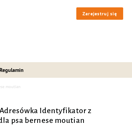
Zarejestruj się
Regulamin
ese moutian
Adresówka Identyfikator z
la psa bernese moutian