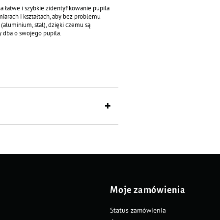
a łatwe i szybkie zidentyfikowanie pupila
iarach i kształtach, aby bez problemu
aluminium, stal), dzięki czemu są
y dba o swojego pupila.
.
dnich rubrykach (max. 15 znaków).
ukt personalizowany nie podlega
Moje zamówienia
Status zamówienia