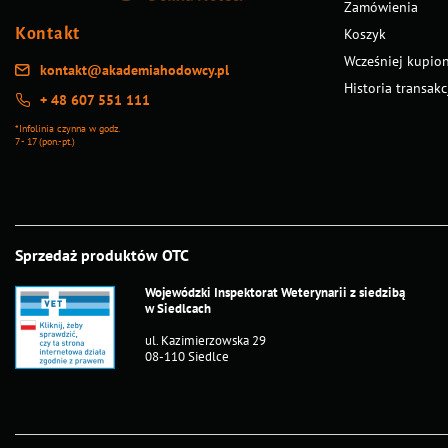
Zamówienia
Kontakt
Koszyk
Wcześniej kupio
kontakt@akademiahodowcy.pl
Historia transakc
+ 48 607 551 111
*Infolinia czynna w godz.
7 - 17 (pon.-pt.)
Sprzedaż produktów OTC
Wojewódzki Inspektorat Weterynarii z siedzibą
w Siedlcach
ul. Kazimierzowska 29
08-110 Siedlce