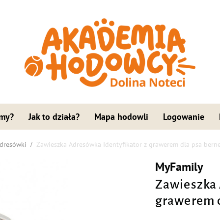
 my?
Jak to działa?
Mapa hodowli
Logowanie
adresówki
Zawieszka Adresówka Identyfikator z grawerem dla psa bern
MyFamily
Zawieszka 
grawerem d