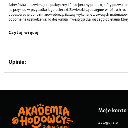
Adresówka dla zwierząt to praktyczny i funkcjonalny produkt, który pozwala n
na przykład w przypadku jego ucieczki. Zawieszki są dostępne w różnych rozm
dopasować je do rozmiarów obroży. Zostały wykonane z trwałych materiałów (
odporne na uszkodzenia. To doskonała inwestycja dla każdego opiekuna, któr
Identyfikator w kształcie psa
Czytaj więcej
Specyfikacja:
Szerokość : 37 mm
Wysokość : 37 mm
Kolor: wielokolorowy
Opinie:
Dodatkowo oferujemy personalizację produktu dzięki usłudze grawerowania
Aby skorzystać z tej możliwości, wystarczy wpisać treść graweru w odpowie
Grawer wykonywany jest wyłącznie na tylnej stronie zawieszki. Uwaga! Prod
zwrotowi.
Moje konto
Zaloguj się